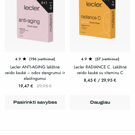
may
be
be
chosen
chosen
on
on
the
the
product
product
page
page
4.9
(196 įvertinimai)
4.9
(57 įvertinimai)
Lecler ANTI-AGING lakštinė
Lecler RADIANCE C. Lakštinė
veido kaukė – odos stangrumui ir
veido kaukė su vitaminu C
elastingumui
8,45
€
/
29,95
€
19,47
€
29,95
€
This
This
product
product
has
Pasirinkti savybes
Daugiau
has
multiple
multiple
variants.
variants.
The
The
options