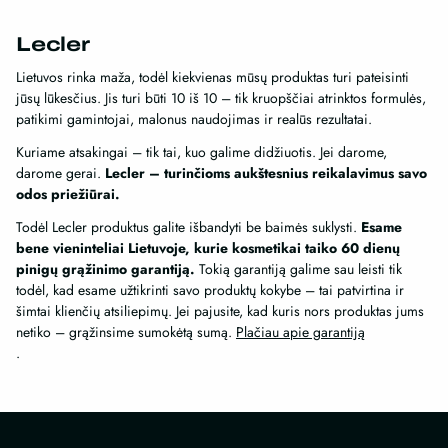
options
may
may
be
Lecler
be
chosen
chosen
Lietuvos rinka maža, todėl kiekvienas mūsų produktas turi pateisinti
on
jūsų lūkesčius. Jis turi būti 10 iš 10 – tik kruopščiai atrinktos formulės,
on
the
patikimi gamintojai, malonus naudojimas ir realūs rezultatai.
the
product
product
Kuriame atsakingai – tik tai, kuo galime didžiuotis. Jei darome,
page
page
darome gerai.
Lecler – turinčioms aukštesnius reikalavimus savo
odos priežiūrai.
Todėl Lecler produktus galite išbandyti be baimės suklysti.
Esame
bene vieninteliai Lietuvoje, kurie kosmetikai taiko 60 dienų
pinigų grąžinimo garantiją.
Tokią garantiją galime sau leisti tik
todėl, kad esame užtikrinti savo produktų kokybe – tai patvirtina ir
šimtai klienčių atsiliepimų. Jei pajusite, kad kuris nors produktas jums
netiko – grąžinsime sumokėtą sumą.
Plačiau apie garantiją
.