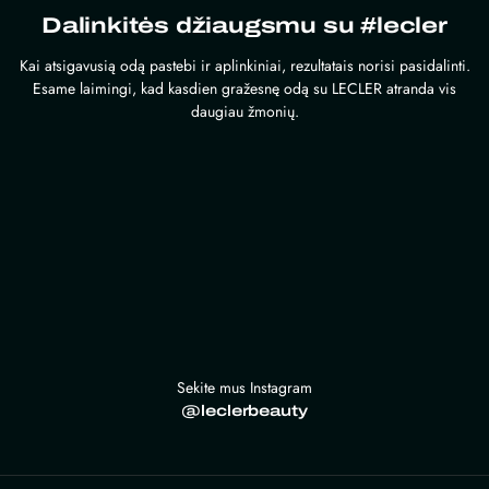
Dalinkitės džiaugsmu su #lecler
Kai atsigavusią odą pastebi ir aplinkiniai, rezultatais norisi pasidalinti.
Esame laimingi, kad kasdien gražesnę odą su LECLER atranda vis
daugiau žmonių.
Sekite mus Instagram
@leclerbeauty