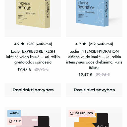
4.9
(250 įvertinimai)
4.9
(212 įvertinimai)
Lecler EXPRESS-REFRESH
Lecler INTENSE-HYDRATION
lakštinė veido kaukė – kai reikia
lakštinė veido kaukė – kai reikia
greito odos spindesio
intensyvaus odos drėkinimo, kuris
išlieka
19,47
€
29,95
€
19,47
€
29,95
€
This
This
product
product
has
Pasirinkti savybes
Pasirinkti savybes
has
multiple
multiple
variants.
variants.
The
–40%
IŠPARDUOTA
The
options
SALE
options
may