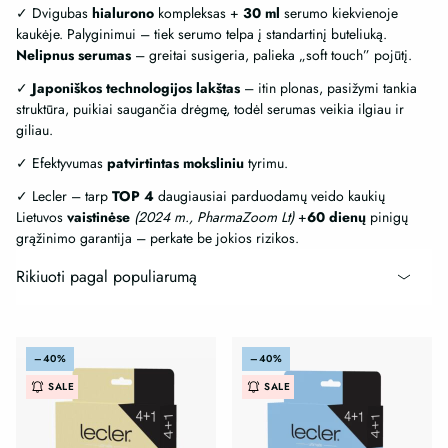
✓ Dvigubas
hialurono
kompleksas +
30 ml
serumo kiekvienoje
kaukėje. Palyginimui – tiek serumo telpa į standartinį buteliuką.
Nelipnus serumas
– greitai susigeria, palieka „soft touch” pojūtį.
✓
Japoniškos technologijos lakštas
– itin plonas, pasižymi tankia
struktūra, puikiai saugančia drėgmę, todėl serumas veikia ilgiau ir
giliau.
✓ Efektyvumas
patvirtintas
moksliniu
tyrimu.
✓ Lecler – tarp
TOP 4
daugiausiai parduodamų veido kaukių
Lietuvos
vaistinėse
(2024 m., PharmaZoom Lt)
+
60 dienų
pinigų
grąžinimo garantija – perkate be jokios rizikos.
Rikiuoti pagal populiarumą
–40%
–40%
SALE
SALE