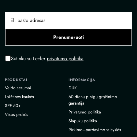
Prenumeruoti
Sutinku su Lecler
privatumo politika
PRODUKTAI
INFORMACIJA
Veido serumai
DUK
Lakštinės kaukės
60 dienų pinigų grąžinimo
garantija
SPF 50+
Privatumo politika
Visos prekės
Slapukų politika
Pirkimo–pardavimo taisyklės