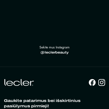
Sekite mus Instagram
@leclerbeauty
Gaukite patarimus bei išskirtinius
pasiūlymus pirmieji!