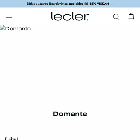
Didysis vasaros išpardavimas:
nuolaidos iki 45% VISKAM
→
Domante
Puikus!