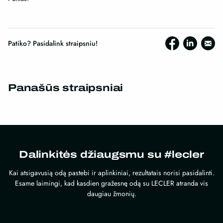
Patiko? Pasidalink straipsniu!
Panašūs straipsniai
Dalinkitės džiaugsmu su #lecler
Kai atsigavusią odą pastebi ir aplinkiniai, rezultatais norisi pasidalinti.
Esame laimingi, kad kasdien gražesnę odą su LECLER atranda vis
daugiau žmonių.