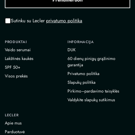
Sutinku su Lecler
privatumo politika
PRODUKTAI
INFORMACIJA
Veido serumai
DUK
Lakštinės kaukės
60 dienų pinigų grąžinimo
garantija
SPF 50+
Privatumo politika
Visos prekės
Slapukų politika
Pirkimo–pardavimo taisyklės
Valdykite slapukų sutikimus
LECLER
Apie mus
Parduotuvė