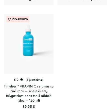
has
multiple
multiple
variants.
variants.
The
IŠPARDUOTA
The
options
options
may
may
be
be
chosen
chosen
on
on
the
the
product
product
page
page
5.0
(3 įvertinimai)
Timeless™ VITAMIN C serumas su
hialuronu – šviesesniam,
tolygesniam odos tonui (didelė
talpa – 120 ml)
89,95
€