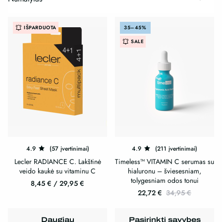
IŠPARDUOTA
35–45%
SALE
4.9
(57 įvertinimai)
4.9
(211 įvertinimai)
Lecler RADIANCE C. Lakštinė
Timeless™ VITAMIN C serumas su
veido kaukė su vitaminu C
hialuronu – šviesesniam,
tolygesniam odos tonui
8,45
€
/
29,95
€
22,72
€
34,95
€
This
This
product
product
has
Daugiau
Pasirinkti savybes