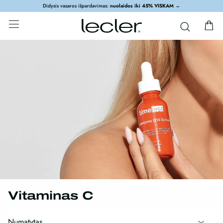
Didysis vasaros išpardavimas:
nuolaidos iki 45% VISKAM
→
Vitaminas C
Numatytas