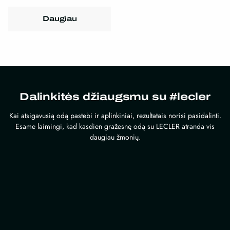
Daugiau
Dalinkitės džiaugsmu su #lecler
Kai atsigavusią odą pastebi ir aplinkiniai, rezultatais norisi pasidalinti.
Esame laimingi, kad kasdien gražesnę odą su LECLER atranda vis
daugiau žmonių.