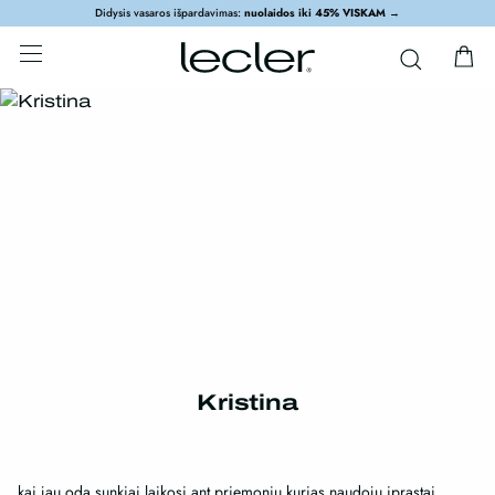
Didysis vasaros išpardavimas:
nuolaidos iki 45% VISKAM
→
Kristina
kai jau oda sunkiai laikosi ant priemonių kurias naudoju įprastai