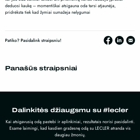
deduosi kaukę – momentiškai atsigauna oda tarsi atjaunėja,
pridrėksta tiek kad žymiai sumažeja nelygumai
Patiko? Pasidalink straipsniu!
Panašūs straipsniai
Dalinkitės džiaugsmu su #lecler
Kai atsigavusią odą pastebi ir aplinkiniai, rezultatais norisi pasidalinti.
Esame laimingi, kad kasdien gražesnę odą su LECLER atranda vis
daugiau žmonių.