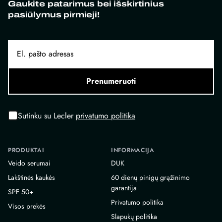
Gaukite patarimus bei išskirtinius
pasiūlymus pirmieji!
Prenumeruoti
Sutinku su Lecler
privatumo politika
PRODUKTAI
INFORMACIJA
Veido serumai
DUK
Lakštinės kaukės
60 dienų pinigų grąžinimo
garantija
SPF 50+
Privatumo politika
Visos prekės
Slapukų politika