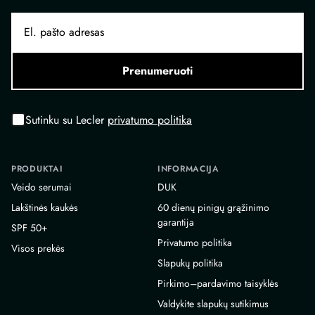
Prenumeruoti
Sutinku su Lecler
privatumo politika
PRODUKTAI
INFORMACIJA
Veido serumai
DUK
Lakštinės kaukės
60 dienų pinigų grąžinimo
garantija
SPF 50+
Privatumo politika
Visos prekės
Slapukų politika
Pirkimo–pardavimo taisyklės
Valdykite slapukų sutikimus