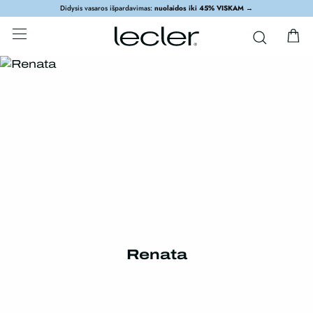
Didysis vasaros išpardavimas:
nuolaidos iki 45% VISKAM
→
Renata