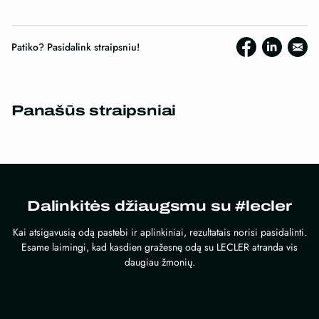
Patiko? Pasidalink straipsniu!
Panašūs straipsniai
Dalinkitės džiaugsmu su #lecler
Kai atsigavusią odą pastebi ir aplinkiniai, rezultatais norisi pasidalinti.
Esame laimingi, kad kasdien gražesnę odą su LECLER atranda vis
daugiau žmonių.