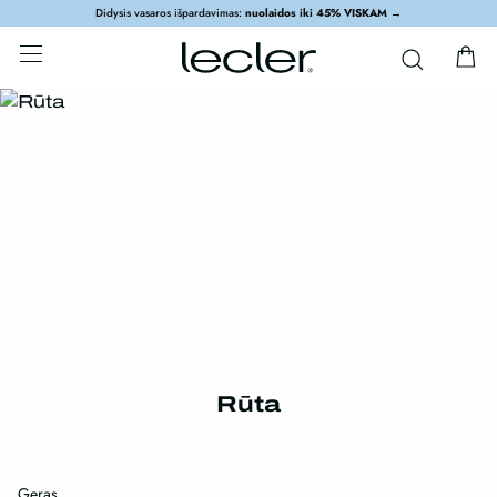
Didysis vasaros išpardavimas:
nuolaidos iki 45% VISKAM
→
Rūta
Geras