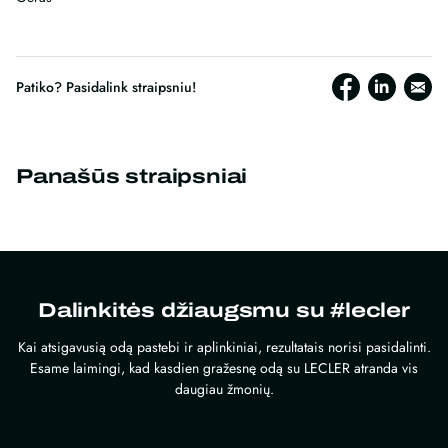
Patiko? Pasidalink straipsniu!
Panašūs straipsniai
Dalinkitės džiaugsmu su #lecler
Kai atsigavusią odą pastebi ir aplinkiniai, rezultatais norisi pasidalinti.
Esame laimingi, kad kasdien gražesnę odą su LECLER atranda vis
daugiau žmonių.