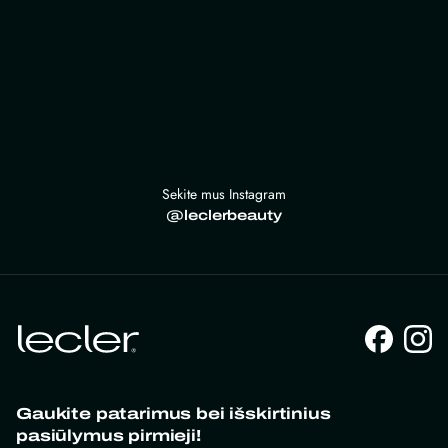
Sekite mus Instagram
@leclerbeauty
Gaukite patarimus bei išskirtinius
pasiūlymus pirmieji!