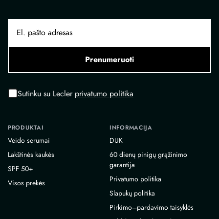
Prenumeruoti
Sutinku su Lecler
privatumo politika
PRODUKTAI
INFORMACIJA
Veido serumai
DUK
Lakštinės kaukės
60 dienų pinigų grąžinimo
garantija
SPF 50+
Privatumo politika
Visos prekės
Slapukų politika
Pirkimo–pardavimo taisyklės