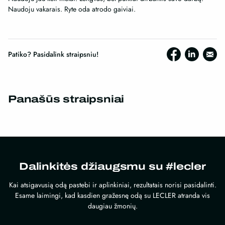
Naudoju vakarais. Ryte oda atrodo gaiviai.
Patiko? Pasidalink straipsniu!
Panašūs straipsniai
Dalinkitės džiaugsmu su #lecler
Kai atsigavusią odą pastebi ir aplinkiniai, rezultatais norisi pasidalinti.
Esame laimingi, kad kasdien gražesnę odą su LECLER atranda vis
daugiau žmonių.