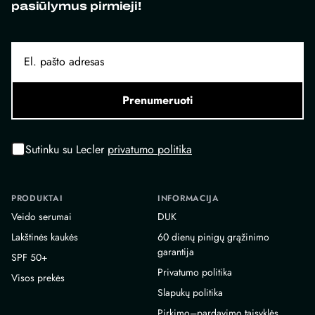
pasiūlymus pirmieji!
Prenumeruoti
Sutinku su Lecler
privatumo politika
PRODUKTAI
INFORMACIJA
Veido serumai
DUK
Lakštinės kaukės
60 dienų pinigų grąžinimo
garantija
SPF 50+
Privatumo politika
Visos prekės
Slapukų politika
Pirkimo–pardavimo taisyklės