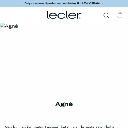
Didysis vasaros išpardavimas:
nuolaidos iki 45% VISKAM
→
Agnė
Naudoju jau keli metai. Lengvas, bet puikiai dirbantis savo darbą.