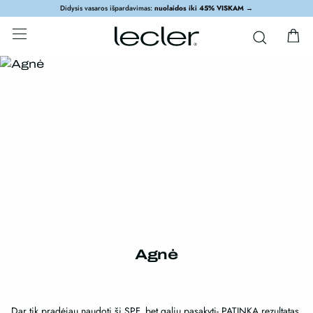
Didysis vasaros išpardavimas:
nuolaidos iki 45% VISKAM
→
Agnė
Dar tik pradėjau naudoti šį SPF, bet galiu pasakyti- PATINKA rezultatas