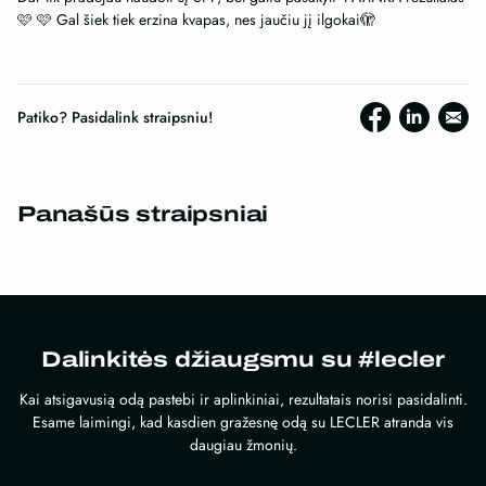
🩷 🩷 Gal šiek tiek erzina kvapas, nes jaučiu jį ilgokai🫣
Patiko? Pasidalink straipsniu!
Panašūs straipsniai
Dalinkitės džiaugsmu su #lecler
Kai atsigavusią odą pastebi ir aplinkiniai, rezultatais norisi pasidalinti.
Esame laimingi, kad kasdien gražesnę odą su LECLER atranda vis
daugiau žmonių.