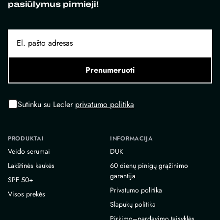
pasiūlymus pirmieji!
Prenumeruoti
Sutinku su Lecler
privatumo politika
PRODUKTAI
INFORMACIJA
Veido serumai
DUK
Lakštinės kaukės
60 dienų pinigų grąžinimo
garantija
SPF 50+
Privatumo politika
Visos prekės
Slapukų politika
Pirkimo–pardavimo taisyklės