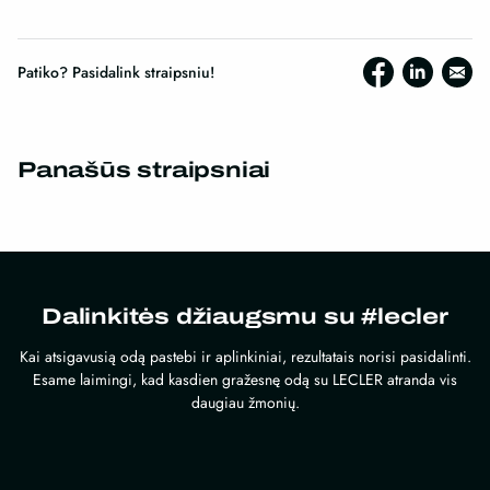
Patiko? Pasidalink straipsniu!
Panašūs straipsniai
Dalinkitės džiaugsmu su #lecler
Kai atsigavusią odą pastebi ir aplinkiniai, rezultatais norisi pasidalinti.
Esame laimingi, kad kasdien gražesnę odą su LECLER atranda vis
daugiau žmonių.