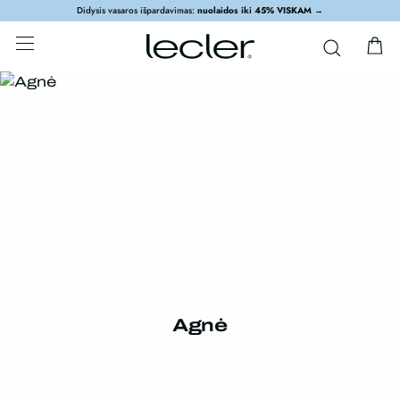
Didysis vasaros išpardavimas:
nuolaidos iki 45% VISKAM
→
Agnė