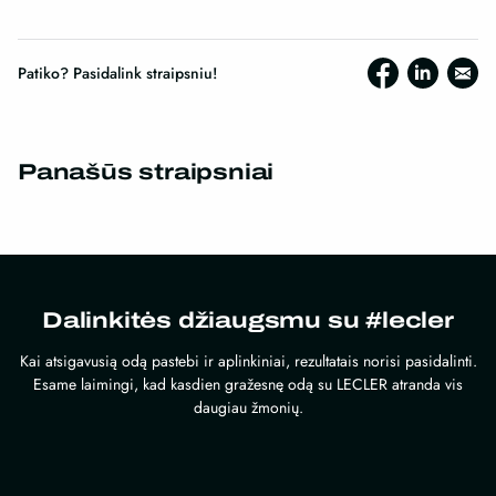
Patiko? Pasidalink straipsniu!
Panašūs straipsniai
Dalinkitės džiaugsmu su #lecler
Kai atsigavusią odą pastebi ir aplinkiniai, rezultatais norisi pasidalinti.
Esame laimingi, kad kasdien gražesnę odą su LECLER atranda vis
daugiau žmonių.