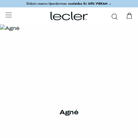
Didysis vasaros išpardavimas:
nuolaidos iki 45% VISKAM
→
Agnė