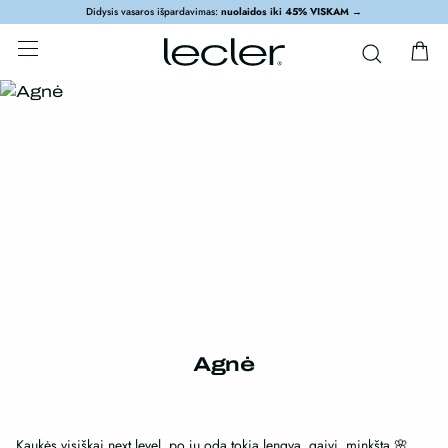
Didysis vasaros išpardavimas:
nuolaidos iki 45% VISKAM
→
Agnė
Kaukės visiškai next level, po jų oda tokia lengva, gaivi, minkšta 🌸