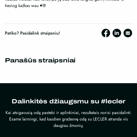
tiesiog kažkas wau ♥️🌸
Patiko? Pasidalink straipsniu!
Panašūs straipsniai
Dalinkitės džiaugsmu su #lecler
Kai atsigavusią odą pastebi ir aplinkiniai, rezultatais norisi pasidalinti.
Esame laimingi, kad kasdien gražesnę odą su LECLER atranda vis
daugiau žmonių.