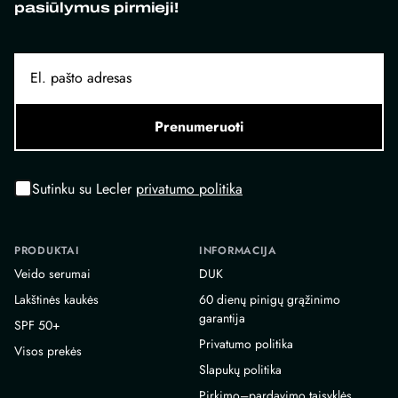
pasiūlymus pirmieji!
Prenumeruoti
Sutinku su Lecler
privatumo politika
PRODUKTAI
INFORMACIJA
Veido serumai
DUK
Lakštinės kaukės
60 dienų pinigų grąžinimo
garantija
SPF 50+
Privatumo politika
Visos prekės
Slapukų politika
Pirkimo–pardavimo taisyklės