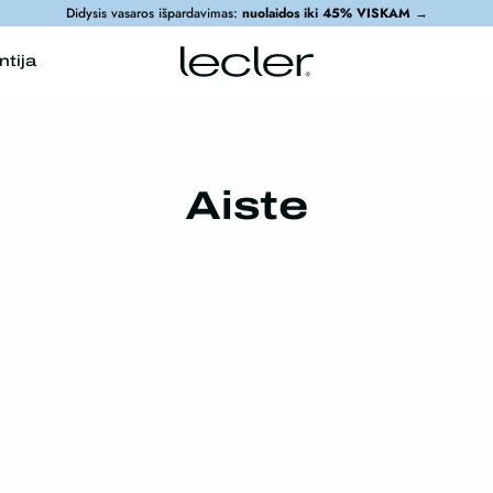
Didysis vasaros išpardavimas:
nuolaidos iki 45% VISKAM
→
ntija
Aiste