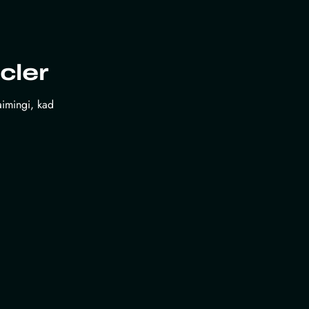
cler
laimingi, kad