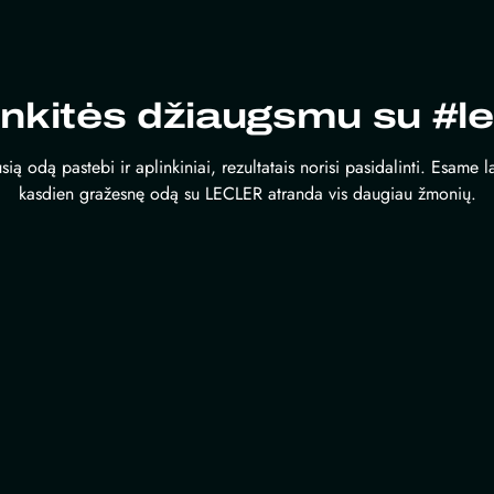
inkitės džiaugsmu su #le
sią odą pastebi ir aplinkiniai, rezultatais norisi pasidalinti. Esame 
kasdien gražesnę odą su LECLER atranda vis daugiau žmonių.