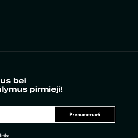
us bei
ūlymus pirmieji!
Prenumeruoti
itika