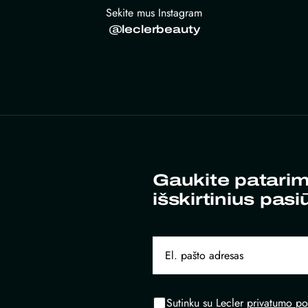
Sekite mus Instagram
@leclerbeauty
Gaukite patarim
išskirtinius pasi
Sutinku su Lecler
privatumo pol