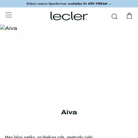
Didysis vasaros išpardavimas:
nuolaidos iki 45% VISKAM
→
Aiva
Man labai patiko, pridrekina oda, neatrodo riebi.