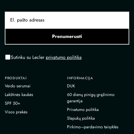
Prenumeruoti
Sutinku su Lecler
privatumo politika
PRODUKTAI
INFORMACIJA
Veido serumai
DUK
Lakštinės kaukės
60 dienų pinigų grąžinimo
garantija
SPF 50+
Privatumo politika
Visos prekės
Slapukų politika
Pirkimo–pardavimo taisyklės