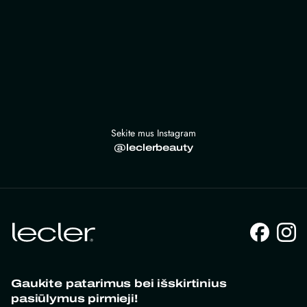
Sekite mus Instagram
@leclerbeauty
Gaukite patarimus bei išskirtinius
pasiūlymus pirmieji!