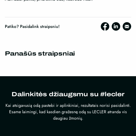
Patiko? Pasidalink straipsniu!
Panašūs straipsniai
Dalinkitės džiaugsmu su #lecler
Kai atsigavusią odą pastebi ir aplinkiniai, rezultatais norisi pasidalinti.
Esame laimingi, kad kasdien gražesnę odą su LECLER atranda vis
daugiau žmonių.