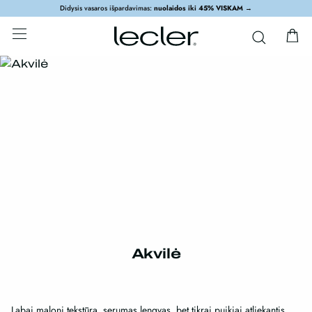
Didysis vasaros išpardavimas:
nuolaidos iki 45% VISKAM
→
Akvilė
Labai maloni tekstūra, serumas lengvas, bet tikrai puikiai atliekantis