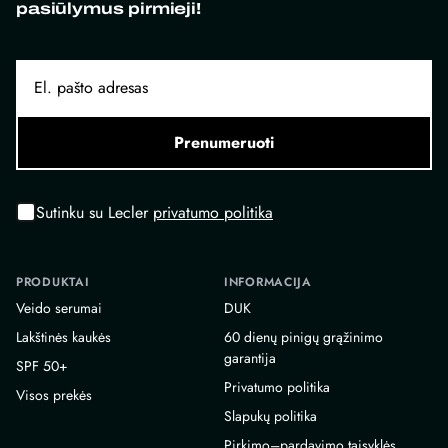
pasiūlymus pirmieji!
Prenumeruoti
Sutinku su Lecler
privatumo politika
PRODUKTAI
INFORMACIJA
Veido serumai
DUK
Lakštinės kaukės
60 dienų pinigų grąžinimo
garantija
SPF 50+
Privatumo politika
Visos prekės
Slapukų politika
Pirkimo–pardavimo taisyklės