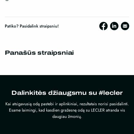
Patiko? Pasidalink straipsniu!
Panašūs straipsniai
Dalinkitės džiaugsmu su #lecler
Kai atsigavusią odą pastebi ir aplinkiniai, rezultatais norisi pasidalinti.
Esame laimingi, kad kasdien gražesnę odą su LECLER atranda vis
daugiau žmonių.