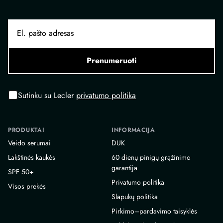
Prenumeruoti
Sutinku su Lecler
privatumo politika
PRODUKTAI
INFORMACIJA
Veido serumai
DUK
Lakštinės kaukės
60 dienų pinigų grąžinimo
garantija
SPF 50+
Privatumo politika
Visos prekės
Slapukų politika
Pirkimo–pardavimo taisyklės