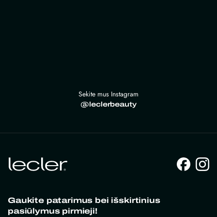
Sekite mus Instagram
@leclerbeauty
Gaukite patarimus bei išskirtinius
pasiūlymus pirmieji!