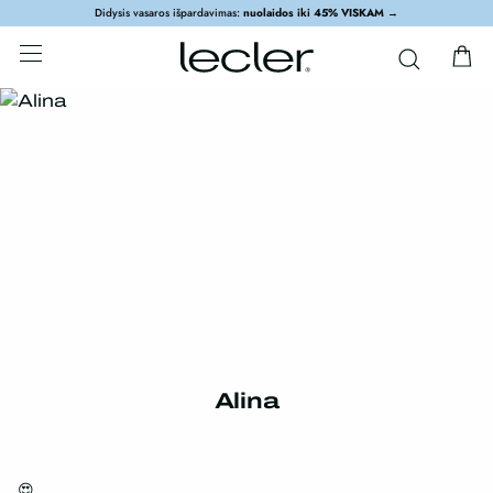
Didysis vasaros išpardavimas:
nuolaidos iki 45% VISKAM
→
Alina
😍