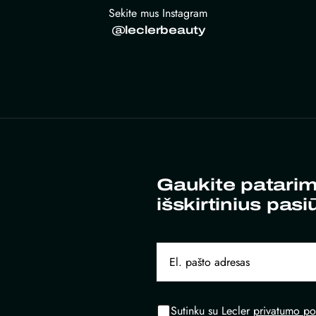
Sekite mus Instagram
@leclerbeauty
Gaukite patarim
išskirtinius pasi
Sutinku su Lecler
privatumo pol