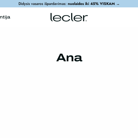
Didysis vasaros išpardavimas:
nuolaidos iki 45% VISKAM
→
ntija
Ana