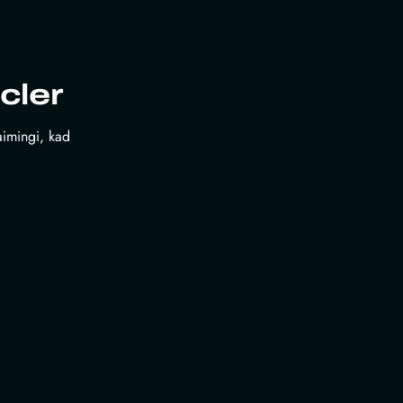
cler
laimingi, kad