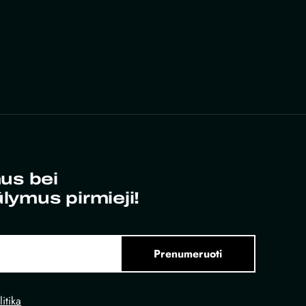
us bei
ūlymus pirmieji!
Prenumeruoti
itika