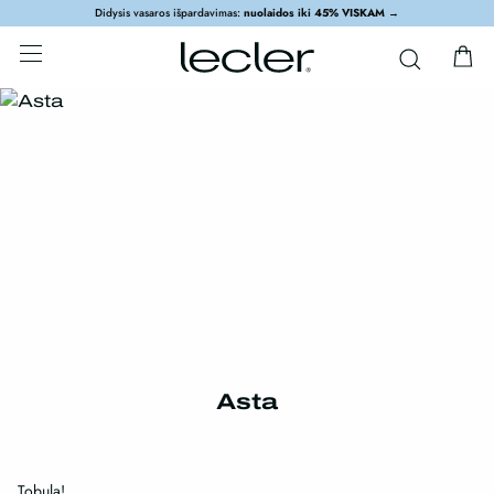
Didysis vasaros išpardavimas:
nuolaidos iki 45% VISKAM
→
Asta
Tobula!