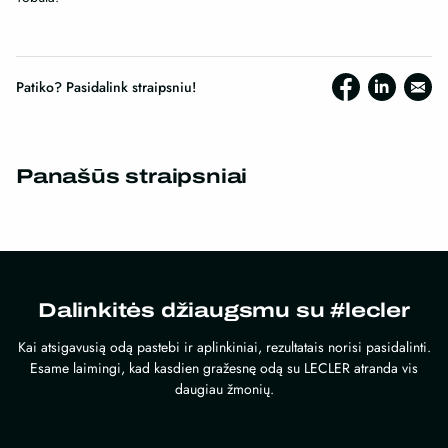
Patiko? Pasidalink straipsniu!
Panašūs straipsniai
Dalinkitės džiaugsmu su #lecler
Kai atsigavusią odą pastebi ir aplinkiniai, rezultatais norisi pasidalinti.
Esame laimingi, kad kasdien gražesnę odą su LECLER atranda vis
daugiau žmonių.