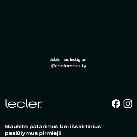
Sekite mus Instagram
@leclerbeauty
Gaukite patarimus bei išskirtinius
pasiūlymus pirmieji!