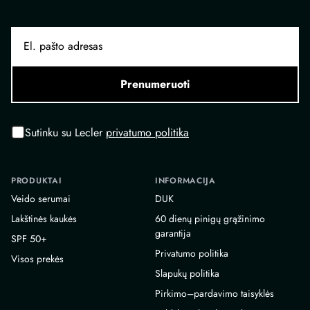
Prenumeruoti
Sutinku su Lecler
privatumo politika
PRODUKTAI
INFORMACIJA
Veido serumai
DUK
Lakštinės kaukės
60 dienų pinigų grąžinimo
garantija
SPF 50+
Privatumo politika
Visos prekės
Slapukų politika
Pirkimo–pardavimo taisyklės