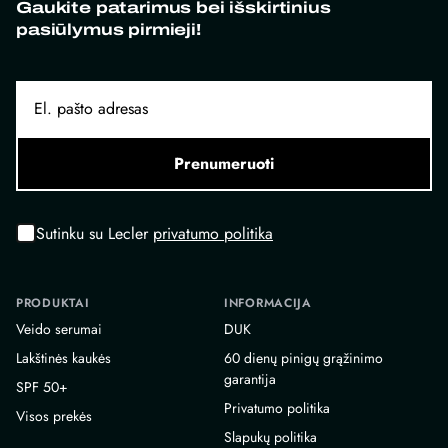
Gaukite patarimus bei išskirtinius
pasiūlymus pirmieji!
Prenumeruoti
Sutinku su Lecler
privatumo politika
PRODUKTAI
INFORMACIJA
Veido serumai
DUK
Lakštinės kaukės
60 dienų pinigų grąžinimo
garantija
SPF 50+
Privatumo politika
Visos prekės
Slapukų politika