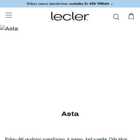
Didysis vasaros išpardavimas:
nuolaidos iki 45% VISKAM
→
Asta
Pirkau dėl raudonio sumažinimo. Ir manau, kad suveikė. Odą tikrai