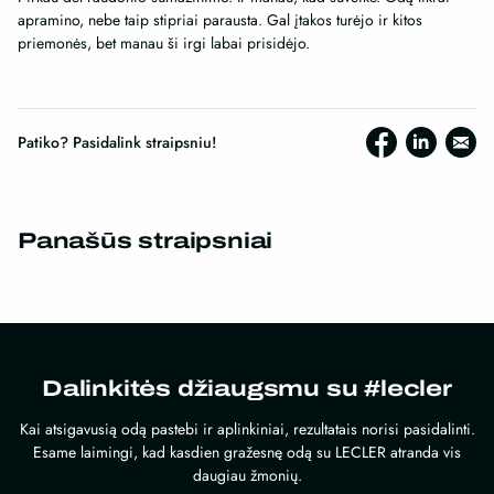
apramino, nebe taip stipriai parausta. Gal įtakos turėjo ir kitos
priemonės, bet manau ši irgi labai prisidėjo.
Patiko? Pasidalink straipsniu!
Panašūs straipsniai
Dalinkitės džiaugsmu su #lecler
Kai atsigavusią odą pastebi ir aplinkiniai, rezultatais norisi pasidalinti.
Esame laimingi, kad kasdien gražesnę odą su LECLER atranda vis
daugiau žmonių.