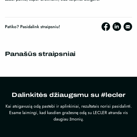
Patiko? Pasidalink straipsniu!
Panašūs straipsniai
Dalinkitės džiaugsmu su #lecler
Kai atsigavusią odą pastebi ir aplinkiniai, rezultatais norisi pasidalinti.
Esame laimingi, kad kasdien gražesnę odą su LECLER atranda vis
daugiau žmonių.