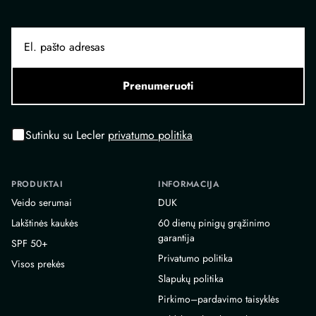
Prenumeruoti
Sutinku su Lecler
privatumo politika
PRODUKTAI
INFORMACIJA
Veido serumai
DUK
Lakštinės kaukės
60 dienų pinigų grąžinimo
garantija
SPF 50+
Privatumo politika
Visos prekės
Slapukų politika
Pirkimo–pardavimo taisyklės