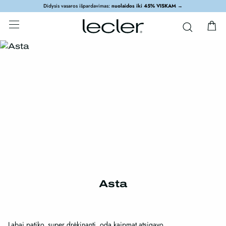
Didysis vasaros išpardavimas:
nuolaidos iki 45% VISKAM
→
Asta
Labai patiko, super drėkinanti, oda kaipmat atsigavo.