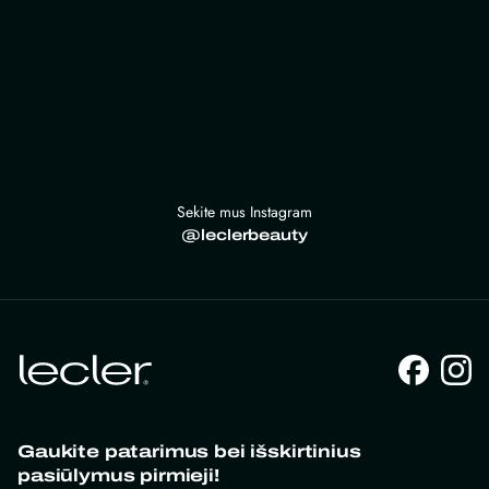
Sekite mus Instagram
@leclerbeauty
Gaukite patarimus bei išskirtinius
pasiūlymus pirmieji!