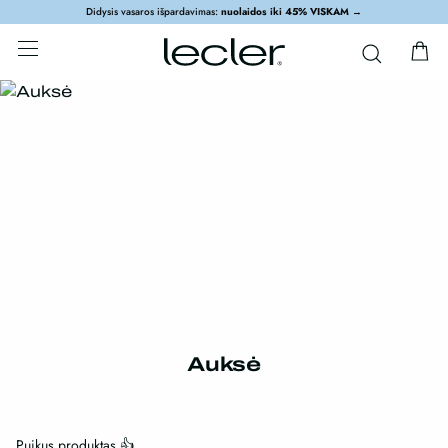
Didysis vasaros išpardavimas:
nuolaidos iki 45% VISKAM
→
Auksė
Puikus produktas 👍