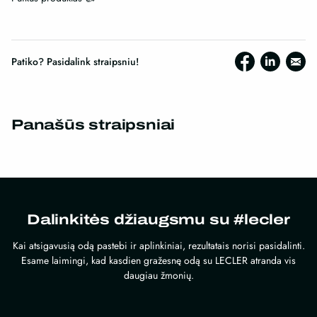
Patiko? Pasidalink straipsniu!
Panašūs straipsniai
Dalinkitės džiaugsmu su #lecler
Kai atsigavusią odą pastebi ir aplinkiniai, rezultatais norisi pasidalinti.
Esame laimingi, kad kasdien gražesnę odą su LECLER atranda vis
daugiau žmonių.