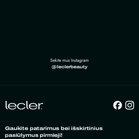
Sekite mus Instagram
@leclerbeauty
Gaukite patarimus bei išskirtinius
pasiūlymus pirmieji!