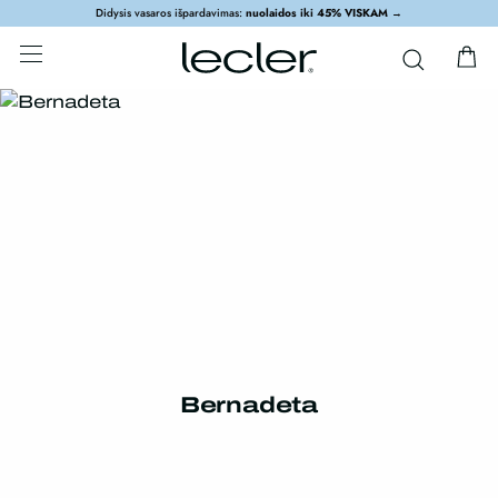
Didysis vasaros išpardavimas:
nuolaidos iki 45% VISKAM
→
Bernadeta