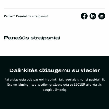
Patiko? Pasidalink straipsniu!
Panašūs straipsniai
Dalinkitės džiaugsmu su #lecler
Kai atsigavusią odą pastebi ir aplinkiniai, rezultatais norisi pasidalinti.
Esame laimingi, kad kasdien gražesnę odą su LECLER atranda vis
daugiau žmonių.