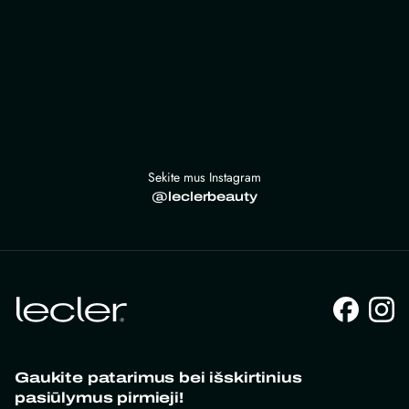
Sekite mus Instagram
@leclerbeauty
Gaukite patarimus bei išskirtinius
pasiūlymus pirmieji!