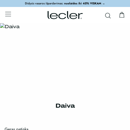
Didysis vasaros išpardavimas:
nuolaidos iki 45% VISKAM
→
Daiva
Geras patinka