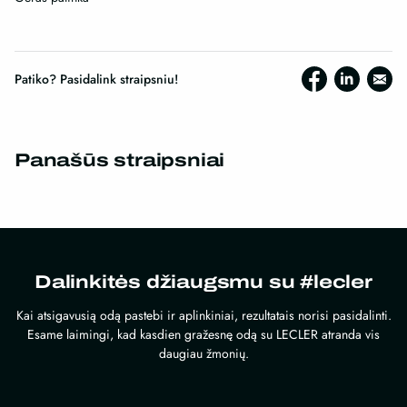
Patiko? Pasidalink straipsniu!
Panašūs straipsniai
Dalinkitės džiaugsmu su #lecler
Kai atsigavusią odą pastebi ir aplinkiniai, rezultatais norisi pasidalinti.
Esame laimingi, kad kasdien gražesnę odą su LECLER atranda vis
daugiau žmonių.