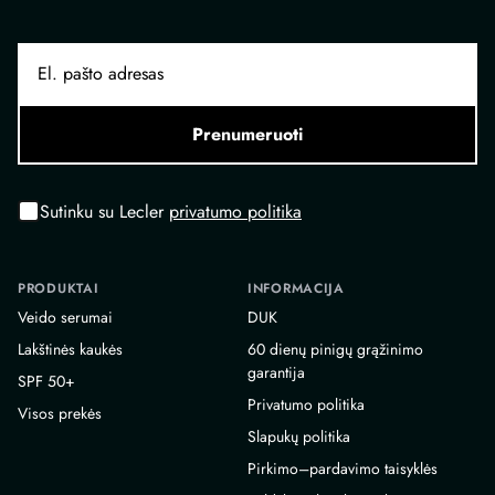
Prenumeruoti
Sutinku su Lecler
privatumo politika
PRODUKTAI
INFORMACIJA
Veido serumai
DUK
Lakštinės kaukės
60 dienų pinigų grąžinimo
garantija
SPF 50+
Privatumo politika
Visos prekės
Slapukų politika
Pirkimo–pardavimo taisyklės