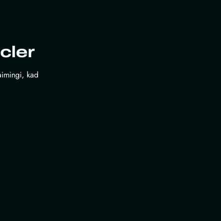
cler
laimingi, kad