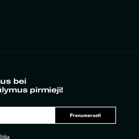
us bei
ūlymus pirmieji!
Prenumeruoti
itika