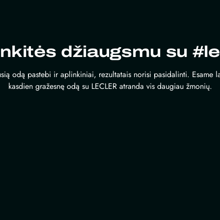
inkitės džiaugsmu su #le
sią odą pastebi ir aplinkiniai, rezultatais norisi pasidalinti. Esame 
kasdien gražesnę odą su LECLER atranda vis daugiau žmonių.