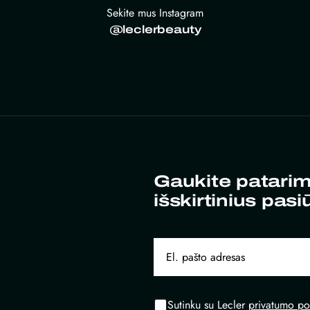
Sekite mus Instagram
@leclerbeauty
Gaukite patarim
išskirtinius pasi
Sutinku su Lecler
privatumo pol