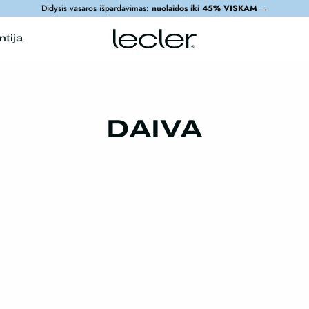
Didysis vasaros išpardavimas:
nuolaidos iki 45% VISKAM
→
ntija
DAIVA