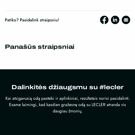
Patiko? Pasidalink straipsniu!
Panašūs straipsniai
Dalinkitės džiaugsmu su #lecler
Kai atsigavusią odą pastebi ir aplinkiniai, rezultatais norisi pasidalinti.
Esame laimingi, kad kasdien gražesnę odą su LECLER atranda vis
daugiau žmonių.