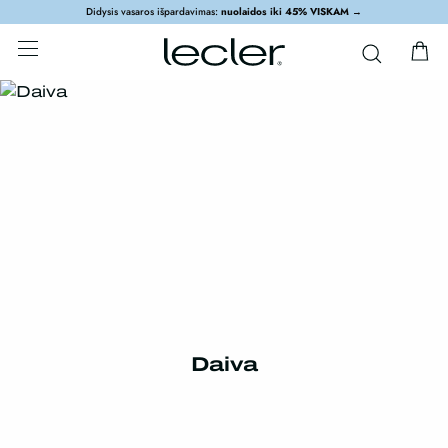
Didysis vasaros išpardavimas:
nuolaidos iki 45% VISKAM
→
Daiva