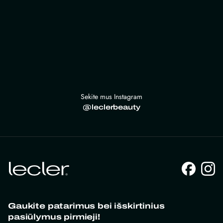
Sekite mus Instagram
@leclerbeauty
Gaukite patarimus bei išskirtinius
pasiūlymus pirmieji!