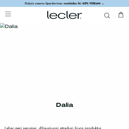
Didysis vasaros išpardavimas:
nuolaidos iki 45% VISKAM
→
Dalia
Labai geri serumai, džiaugiuosi atradusi šiuos produktus.