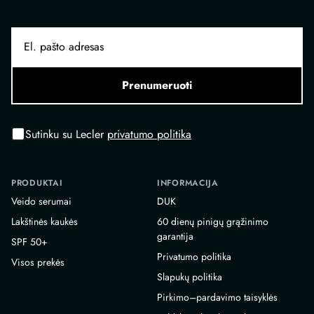
Prenumeruoti
Sutinku su Lecler
privatumo politika
PRODUKTAI
INFORMACIJA
Veido serumai
DUK
Lakštinės kaukės
60 dienų pinigų grąžinimo
garantija
SPF 50+
Privatumo politika
Visos prekės
Slapukų politika
Pirkimo–pardavimo taisyklės