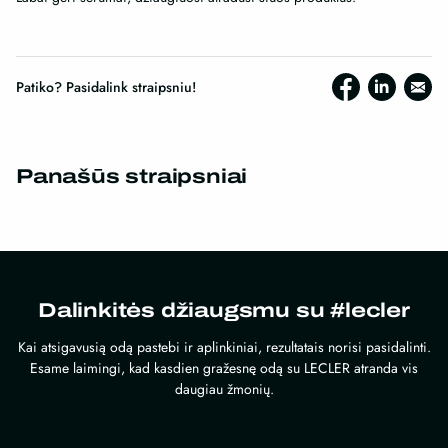
Patiko? Pasidalink straipsniu!
Panašūs straipsniai
Dalinkitės džiaugsmu su #lecler
Kai atsigavusią odą pastebi ir aplinkiniai, rezultatais norisi pasidalinti.
Esame laimingi, kad kasdien gražesnę odą su LECLER atranda vis
daugiau žmonių.