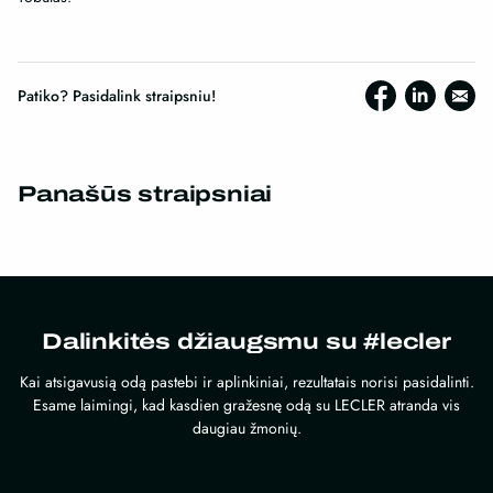
Patiko? Pasidalink straipsniu!
Panašūs straipsniai
Dalinkitės džiaugsmu su #lecler
Kai atsigavusią odą pastebi ir aplinkiniai, rezultatais norisi pasidalinti.
Esame laimingi, kad kasdien gražesnę odą su LECLER atranda vis
daugiau žmonių.