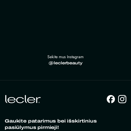
Sekite mus Instagram
@leclerbeauty
Gaukite patarimus bei išskirtinius
pasiūlymus pirmieji!