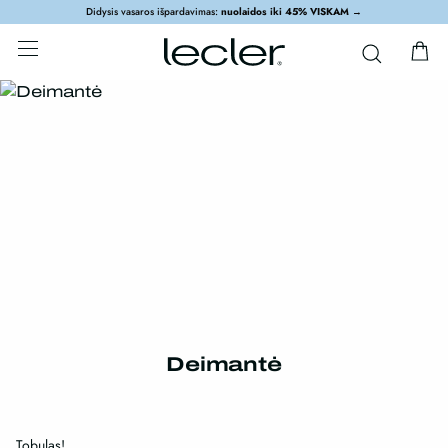
Didysis vasaros išpardavimas:
nuolaidos iki 45% VISKAM
→
Deimantė
Tobulas!