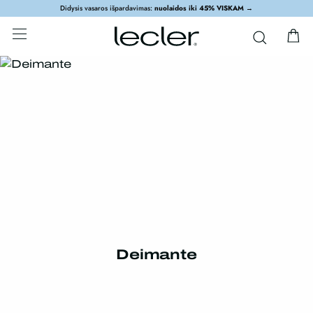
Didysis vasaros išpardavimas:
nuolaidos iki 45% VISKAM
→
Deimante