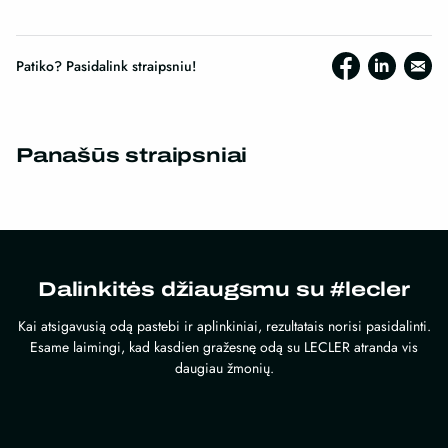
Patiko? Pasidalink straipsniu!
Panašūs straipsniai
Dalinkitės džiaugsmu su #lecler
Kai atsigavusią odą pastebi ir aplinkiniai, rezultatais norisi pasidalinti.
Esame laimingi, kad kasdien gražesnę odą su LECLER atranda vis
daugiau žmonių.