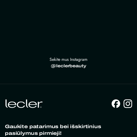
Sekite mus Instagram
@leclerbeauty
Gaukite patarimus bei išskirtinius
pasiūlymus pirmieji!