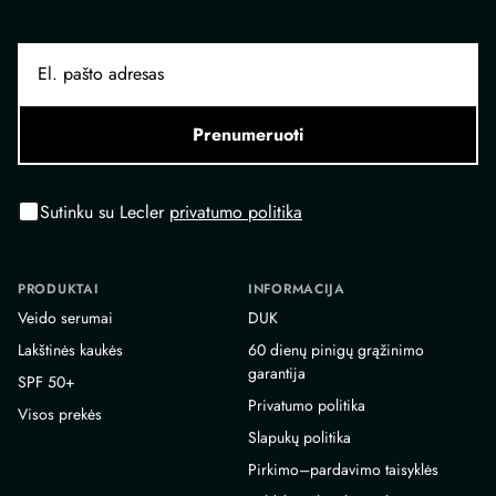
Prenumeruoti
Sutinku su Lecler
privatumo politika
PRODUKTAI
INFORMACIJA
Veido serumai
DUK
Lakštinės kaukės
60 dienų pinigų grąžinimo
garantija
SPF 50+
Privatumo politika
Visos prekės
Slapukų politika
Pirkimo–pardavimo taisyklės