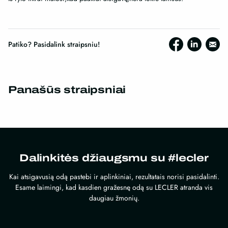
Patiko? Pasidalink straipsniu!
Panašūs straipsniai
Dalinkitės džiaugsmu su #lecler
Kai atsigavusią odą pastebi ir aplinkiniai, rezultatais norisi pasidalinti.
Esame laimingi, kad kasdien gražesnę odą su LECLER atranda vis
daugiau žmonių.