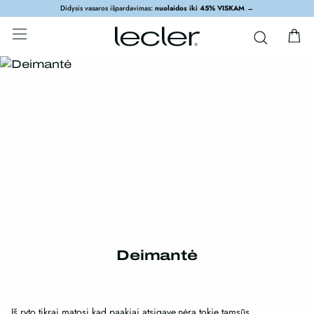
Didysis vasaros išpardavimas:
nuolaidos iki 45% VISKAM
→
Deimantė
Iš ryto tikrai matosi,kad paakiai atsigavę,nėra tokie tamsūs.