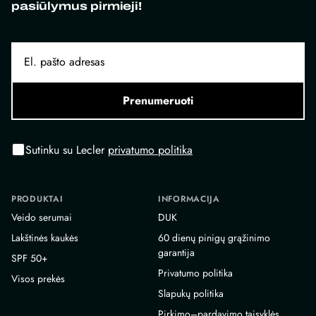
pasiūlymus pirmieji!
Prenumeruoti
Sutinku su Lecler
privatumo politika
PRODUKTAI
INFORMACIJA
Veido serumai
DUK
Lakštinės kaukės
60 dienų pinigų grąžinimo
garantija
SPF 50+
Privatumo politika
Visos prekės
Slapukų politika
Pirkimo–pardavimo taisyklės