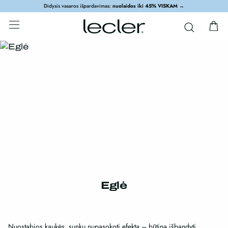
Didysis vasaros išpardavimas:
nuolaidos iki 45% VISKAM
→
Eglė
Nuostabios kaukės, sunku nupasokoti efektą – būtina išbandyti