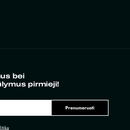
us bei
ūlymus pirmieji!
Prenumeruoti
itika