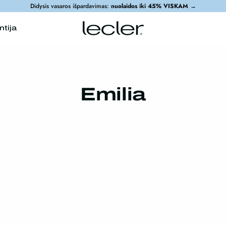
Didysis vasaros išpardavimas:
nuolaidos iki 45% VISKAM
→
ntija
Emilia