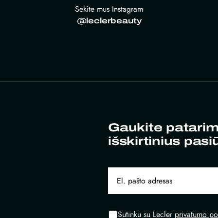
Sekite mus Instagram
@leclerbeauty
Gaukite patarim
išskirtinius pasi
Sutinku su Lecler
privatumo pol