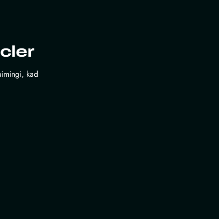
cler
laimingi, kad