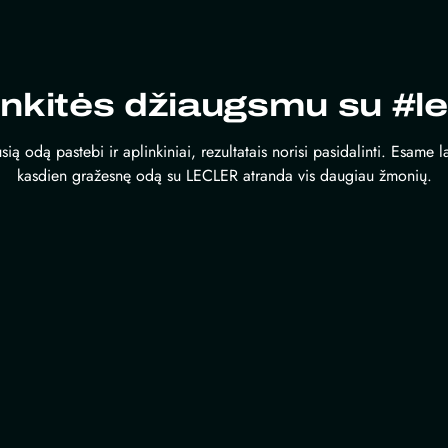
inkitės džiaugsmu su #le
sią odą pastebi ir aplinkiniai, rezultatais norisi pasidalinti. Esame 
kasdien gražesnę odą su LECLER atranda vis daugiau žmonių.