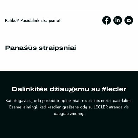
Patiko? Pasidalink straipsniu!
Panašūs straipsniai
Dalinkitės džiaugsmu su #lecler
Kai atsigavusią odą pastebi ir aplinkiniai, rezultatais norisi pasidalinti.
Esame laimingi, kad kasdien gražesnę odą su LECLER atranda vis
daugiau žmonių.