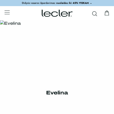
Didysis vasaros išpardavimas:
nuolaidos iki 45% VISKAM
→
Evelina