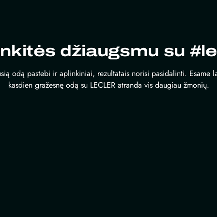
inkitės džiaugsmu su #le
sią odą pastebi ir aplinkiniai, rezultatais norisi pasidalinti. Esame 
kasdien gražesnę odą su LECLER atranda vis daugiau žmonių.