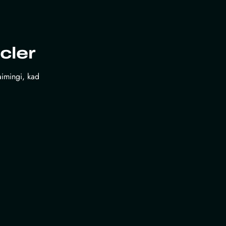
cler
laimingi, kad