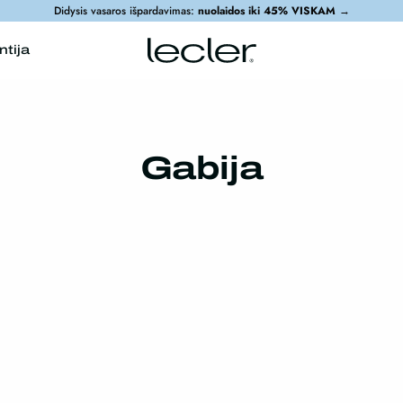
Didysis vasaros išpardavimas:
nuolaidos iki 45% VISKAM
→
ntija
Gabija