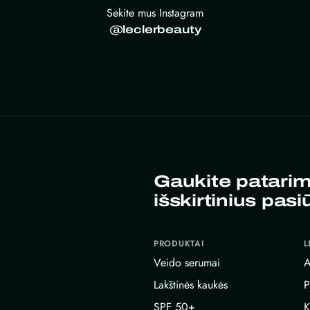
Sekite mus Instagram
@leclerbeauty
Gaukite patarim
išskirtinius pasi
PRODUKTAI
L
Veido serumai
A
Lakštinės kaukės
P
SPF 50+
K