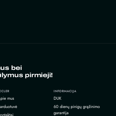
us bei
ūlymus pirmieji!
ECLER
INFORMACIJA
pie mus
DUK
arduotuvė
60 dienų pinigų grąžinimo
garantija
ontaktai