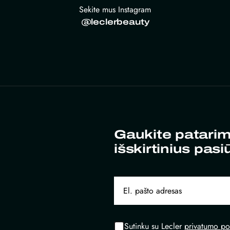
Sekite mus Instagram
@leclerbeauty
Gaukite patarim
išskirtinius pasi
Sutinku su Lecler
privatumo pol