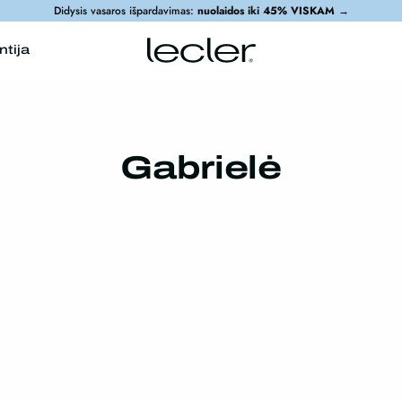
Didysis vasaros išpardavimas:
nuolaidos iki 45% VISKAM
→
ntija
Gabrielė