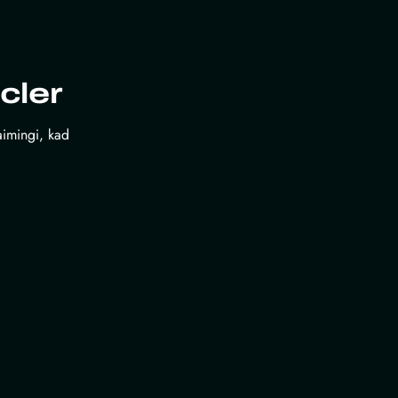
cler
laimingi, kad