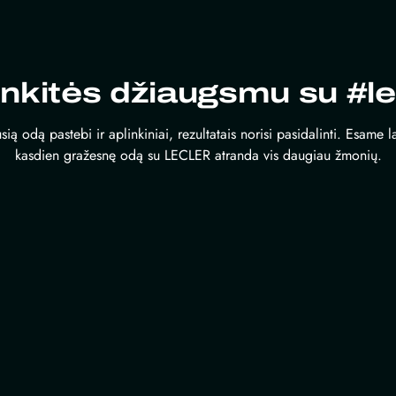
inkitės džiaugsmu su #le
sią odą pastebi ir aplinkiniai, rezultatais norisi pasidalinti. Esame 
kasdien gražesnę odą su LECLER atranda vis daugiau žmonių.