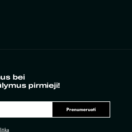
us bei
ūlymus pirmieji!
Prenumeruoti
itika