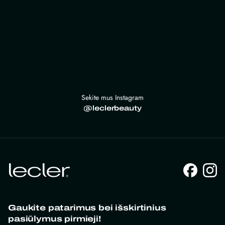
Sekite mus Instagram
@leclerbeauty
Gaukite patarimus bei išskirtinius
pasiūlymus pirmieji!