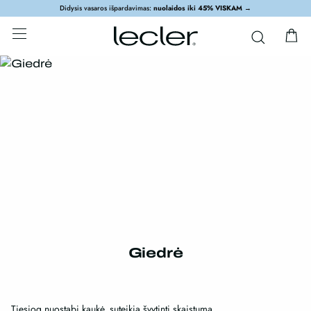
Didysis vasaros išpardavimas:
nuolaidos iki 45% VISKAM
→
Giedrė
Tiesiog nuostabi kaukė, suteikia švytintį skaistumą.