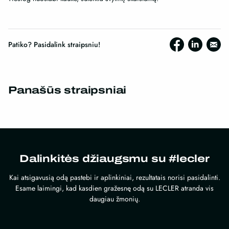
Patiko? Pasidalink straipsniu!
Panašūs straipsniai
Dalinkitės džiaugsmu su #lecler
Kai atsigavusią odą pastebi ir aplinkiniai, rezultatais norisi pasidalinti.
Esame laimingi, kad kasdien gražesnę odą su LECLER atranda vis
daugiau žmonių.