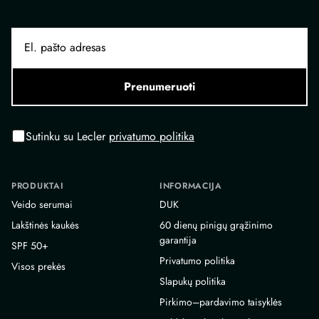
Prenumeruoti
Sutinku su Lecler
privatumo politika
PRODUKTAI
INFORMACIJA
Veido serumai
DUK
Lakštinės kaukės
60 dienų pinigų grąžinimo
garantija
SPF 50+
Privatumo politika
Visos prekės
Slapukų politika
Pirkimo–pardavimo taisyklės