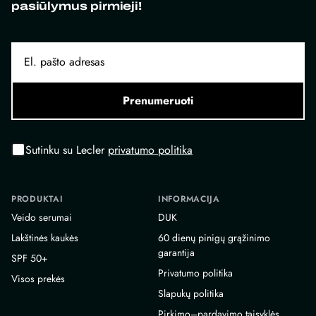
pasiūlymus pirmieji!
Prenumeruoti
Sutinku su Lecler
privatumo politika
PRODUKTAI
INFORMACIJA
Veido serumai
DUK
Lakštinės kaukės
60 dienų pinigų grąžinimo
garantija
SPF 50+
Privatumo politika
Visos prekės
Slapukų politika
Pirkimo–pardavimo taisyklės