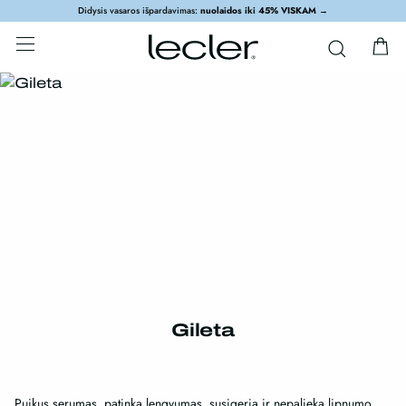
Didysis vasaros išpardavimas:
nuolaidos iki 45% VISKAM
→
Gileta
Puikus serumas, patinka lengvumas, susigeria ir nepalieka lipnumo,