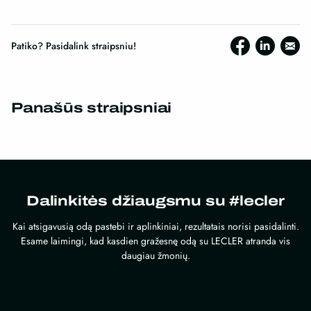
Patiko? Pasidalink straipsniu!
Panašūs straipsniai
Dalinkitės džiaugsmu su #lecler
Kai atsigavusią odą pastebi ir aplinkiniai, rezultatais norisi pasidalinti.
Esame laimingi, kad kasdien gražesnę odą su LECLER atranda vis
daugiau žmonių.