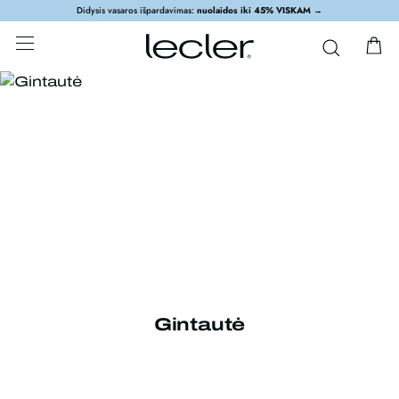
Didysis vasaros išpardavimas:
nuolaidos iki 45% VISKAM
→
Gintautė