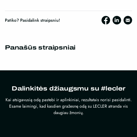
Patiko? Pasidalink straipsniu!
Panašūs straipsniai
Dalinkitės džiaugsmu su #lecler
Kai atsigavusią odą pastebi ir aplinkiniai, rezultatais norisi pasidalinti.
Esame laimingi, kad kasdien gražesnę odą su LECLER atranda vis
daugiau žmonių.