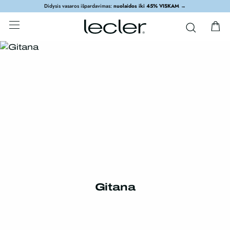
Didysis vasaros išpardavimas:
nuolaidos iki 45% VISKAM
→
Gitana