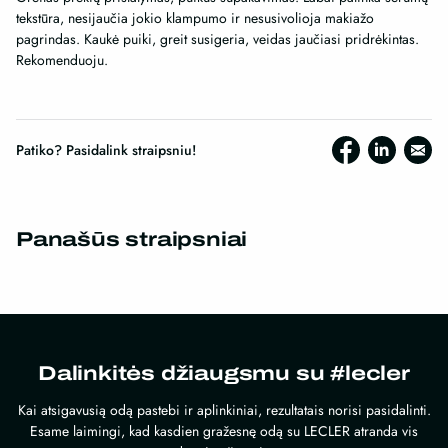
tekstūra, nesijaučia jokio klampumo ir nesusivolioja makiažo
pagrindas. Kaukė puiki, greit susigeria, veidas jaučiasi pridrėkintas.
Rekomenduoju.
Patiko? Pasidalink straipsniu!
Panašūs straipsniai
Dalinkitės džiaugsmu su #lecler
Kai atsigavusią odą pastebi ir aplinkiniai, rezultatais norisi pasidalinti.
Esame laimingi, kad kasdien gražesnę odą su LECLER atranda vis