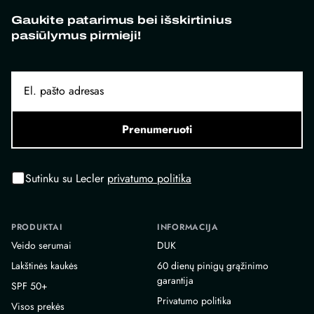
Gaukite patarimus bei išskirtinius
pasiūlymus pirmieji!
Prenumeruoti
Sutinku su Lecler
privatumo politika
PRODUKTAI
INFORMACIJA
Veido serumai
DUK
Lakštinės kaukės
60 dienų pinigų grąžinimo
garantija
SPF 50+
Privatumo politika
Visos prekės