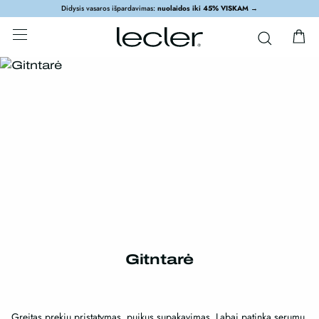
Didysis vasaros išpardavimas:
nuolaidos iki 45% VISKAM
→
Gitntarė
Greitas prekių pristatymas, puikus supakavimas. Labai patinka serumų