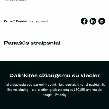
Patiko? Pasidalink straipsniu!
Panašūs straipsniai
Dalinkitės džiaugsmu su #lecler
Kai atsigavusią odą pastebi ir aplinkiniai, rezultatais norisi pasidalinti.
Esame laimingi, kad kasdien gražesnę odą su LECLER atranda vis
daugiau žmonių.