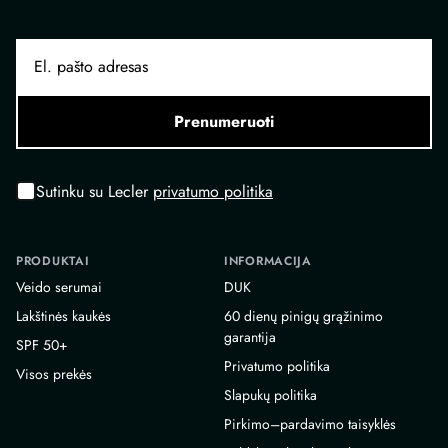
Prenumeruoti
Sutinku su Lecler
privatumo politika
PRODUKTAI
INFORMACIJA
Veido serumai
DUK
Lakštinės kaukės
60 dienų pinigų grąžinimo
garantija
SPF 50+
Privatumo politika
Visos prekės
Slapukų politika
Pirkimo–pardavimo taisyklės