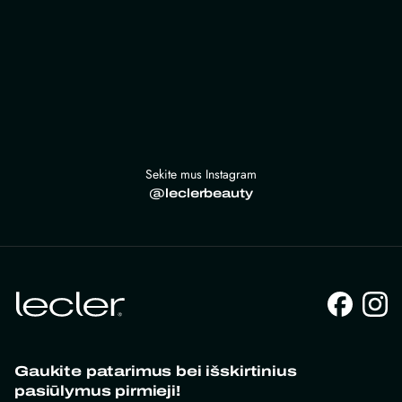
Sekite mus Instagram
@leclerbeauty
Gaukite patarimus bei išskirtinius
pasiūlymus pirmieji!