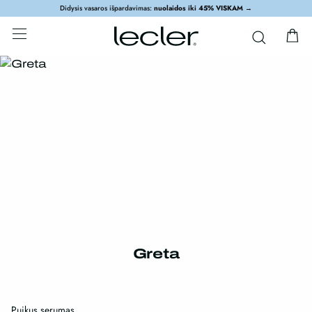
Didysis vasaros išpardavimas:
nuolaidos iki 45% VISKAM
→
Greta
Puikus serumas