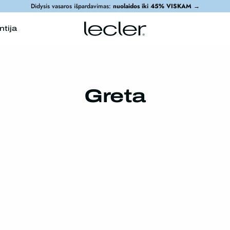
Didysis vasaros išpardavimas:
nuolaidos iki 45% VISKAM
→
ntija
Greta