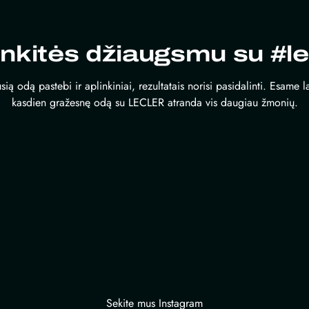
inkitės džiaugsmu su #le
sią odą pastebi ir aplinkiniai, rezultatais norisi pasidalinti. Esame 
kasdien gražesnę odą su LECLER atranda vis daugiau žmonių.
Sekite mus Instagram