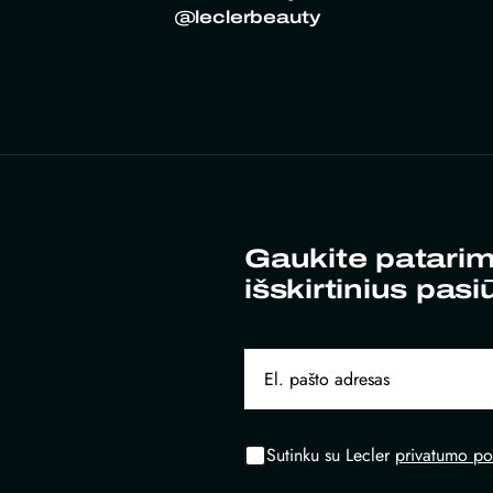
@leclerbeauty
Gaukite patarim
išskirtinius pasi
Sutinku su Lecler
privatumo pol