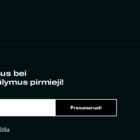
us bei
ūlymus pirmieji!
Prenumeruoti
itika