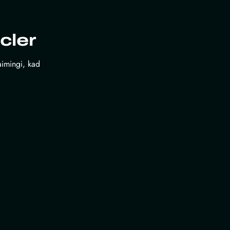
cler
laimingi, kad