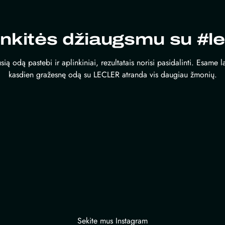
inkitės džiaugsmu su #le
sią odą pastebi ir aplinkiniai, rezultatais norisi pasidalinti. Esame 
kasdien gražesnę odą su LECLER atranda vis daugiau žmonių.
Sekite mus Instagram