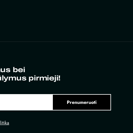
us bei
ūlymus pirmieji!
Prenumeruoti
itika