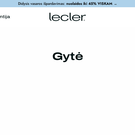
Didysis vasaros išpardavimas:
nuolaidos iki 45% VISKAM
→
ntija
Gytė