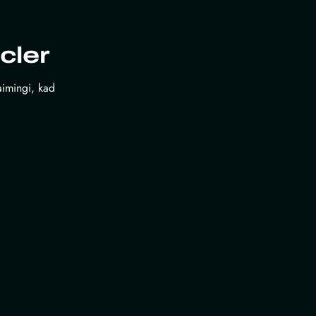
cler
laimingi, kad