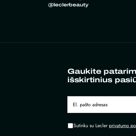
@leclerbeauty
Gaukite patarim
išskirtinius pasi
Sutinku su Lecler
privatumo pol