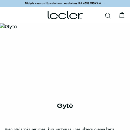
Didysis vasaros išpardavimas:
nuolaidos iki 45% VISKAM
→
Gytė
Vienintelis toks serumas, kurį kartoju jau nesuskaičiuojamą kartą.