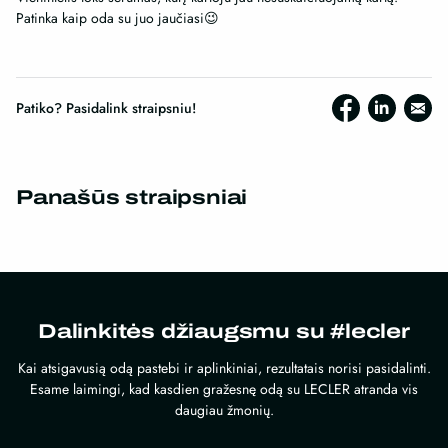
Patinka kaip oda su juo jaučiasi😉
Patiko? Pasidalink straipsniu!
Panašūs straipsniai
Dalinkitės džiaugsmu su #lecler
Kai atsigavusią odą pastebi ir aplinkiniai, rezultatais norisi pasidalinti.
Esame laimingi, kad kasdien gražesnę odą su LECLER atranda vis
daugiau žmonių.