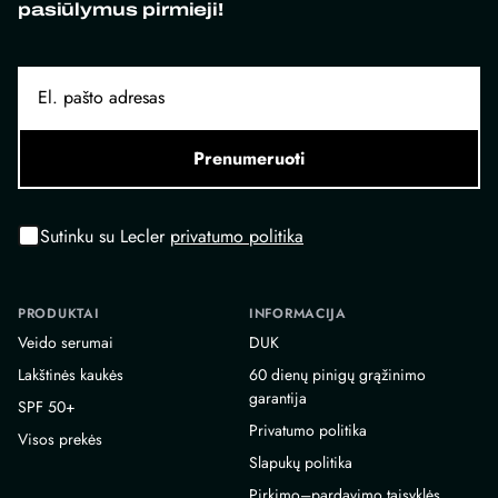
pasiūlymus pirmieji!
Prenumeruoti
Sutinku su Lecler
privatumo politika
PRODUKTAI
INFORMACIJA
Veido serumai
DUK
Lakštinės kaukės
60 dienų pinigų grąžinimo
garantija
SPF 50+
Privatumo politika
Visos prekės
Slapukų politika
Pirkimo–pardavimo taisyklės