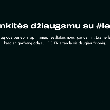
inkitės džiaugsmu su #le
sią odą pastebi ir aplinkiniai, rezultatais norisi pasidalinti. Esame 
kasdien gražesnę odą su LECLER atranda vis daugiau žmonių.