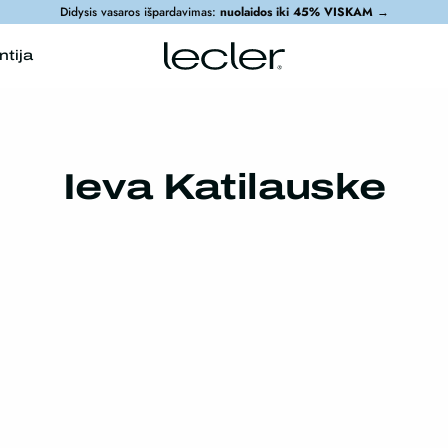
Didysis vasaros išpardavimas:
nuolaidos iki 45% VISKAM
→
ntija
Ieva Katilauske