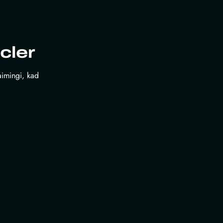
cler
laimingi, kad