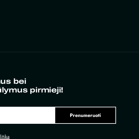
us bei
ūlymus pirmieji!
Prenumeruoti
itika