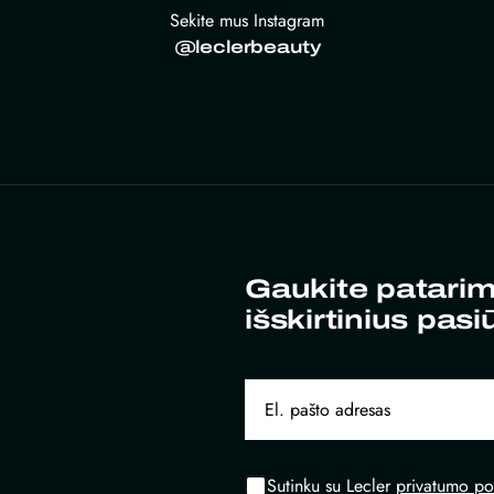
Sekite mus Instagram
@leclerbeauty
Gaukite patarim
išskirtinius pasi
Sutinku su Lecler
privatumo pol