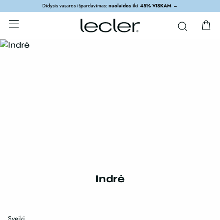
Didysis vasaros išpardavimas:
nuolaidos iki 45% VISKAM
→
Indrė
Sveiki,