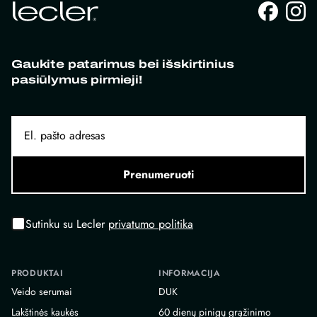
Gaukite patarimus bei išskirtinius
pasiūlymus pirmieji!
Prenumeruoti
Sutinku su Lecler
privatumo politika
PRODUKTAI
INFORMACIJA
Veido serumai
DUK
Lakštinės kaukės
60 dienų pinigų grąžinimo