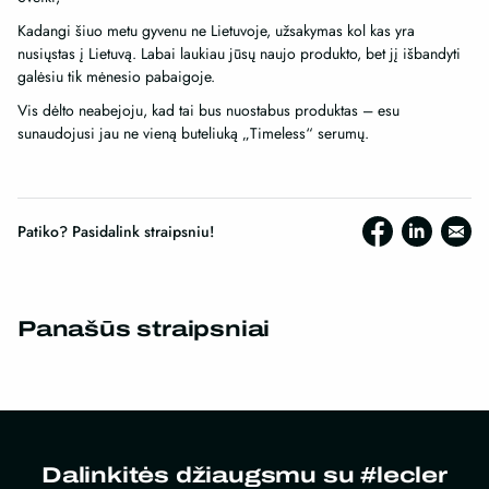
Kadangi šiuo metu gyvenu ne Lietuvoje, užsakymas kol kas yra
nusiųstas į Lietuvą. Labai laukiau jūsų naujo produkto, bet jį išbandyti
galėsiu tik mėnesio pabaigoje.
Vis dėlto neabejoju, kad tai bus nuostabus produktas – esu
sunaudojusi jau ne vieną buteliuką „Timeless“ serumų.
Patiko? Pasidalink straipsniu!
Panašūs straipsniai
Dalinkitės džiaugsmu su #lecler