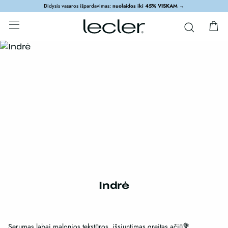
Didysis vasaros išpardavimas:
nuolaidos iki 45% VISKAM
→
Indrė
Serumas,labai malonios tekstūros, išsiuntimas greitas,ačiū💐