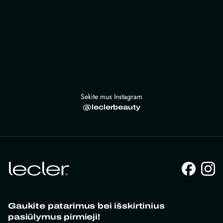
Sekite mus Instagram
@leclerbeauty
Gaukite patarimus bei išskirtinius
pasiūlymus pirmieji!