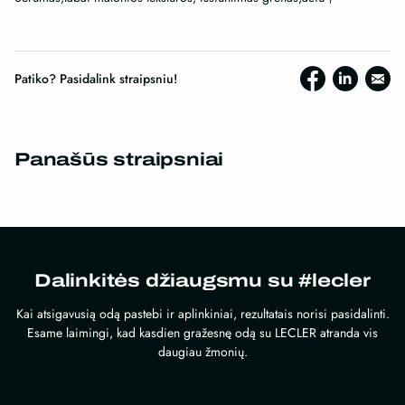
Patiko? Pasidalink straipsniu!
Panašūs straipsniai
Dalinkitės džiaugsmu su #lecler
Kai atsigavusią odą pastebi ir aplinkiniai, rezultatais norisi pasidalinti.
Esame laimingi, kad kasdien gražesnę odą su LECLER atranda vis
daugiau žmonių.