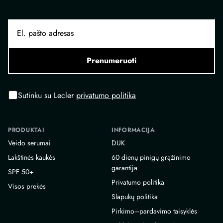
Prenumeruoti
Sutinku su Lecler
privatumo politika
PRODUKTAI
INFORMACIJA
Veido serumai
DUK
Lakštinės kaukės
60 dienų pinigų grąžinimo
garantija
SPF 50+
Privatumo politika
Visos prekės
Slapukų politika
Pirkimo–pardavimo taisyklės