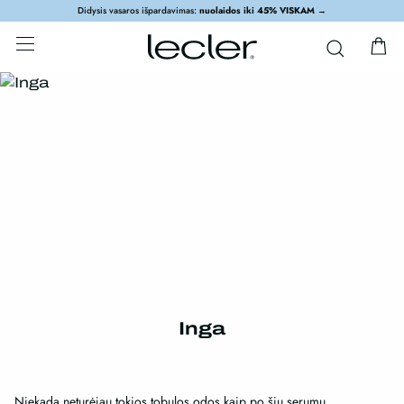
Didysis vasaros išpardavimas:
nuolaidos iki 45% VISKAM
→
Inga
Niekada neturėjau tokios tobulos odos,kaip po šių serumų