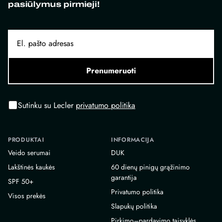
pasiūlymus pirmieji!
Prenumeruoti
Sutinku su Lecler
privatumo politika
PRODUKTAI
INFORMACIJA
Veido serumai
DUK
Lakštinės kaukės
60 dienų pinigų grąžinimo
garantija
SPF 50+
Privatumo politika
Visos prekės
Slapukų politika
Pirkimo–pardavimo taisyklės