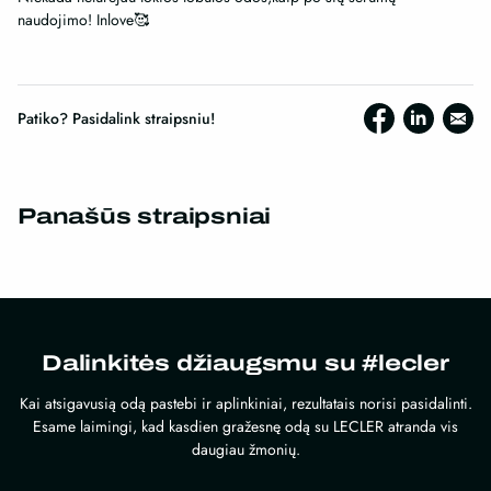
naudojimo! Inlove🥰
Patiko? Pasidalink straipsniu!
Panašūs straipsniai
Dalinkitės džiaugsmu su #lecler
Kai atsigavusią odą pastebi ir aplinkiniai, rezultatais norisi pasidalinti.
Esame laimingi, kad kasdien gražesnę odą su LECLER atranda vis
daugiau žmonių.