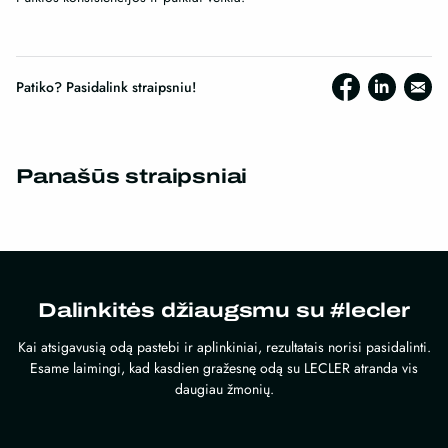
Patiko? Pasidalink straipsniu!
Panašūs straipsniai
Dalinkitės džiaugsmu su #lecler
Kai atsigavusią odą pastebi ir aplinkiniai, rezultatais norisi pasidalinti.
Esame laimingi, kad kasdien gražesnę odą su LECLER atranda vis
daugiau žmonių.