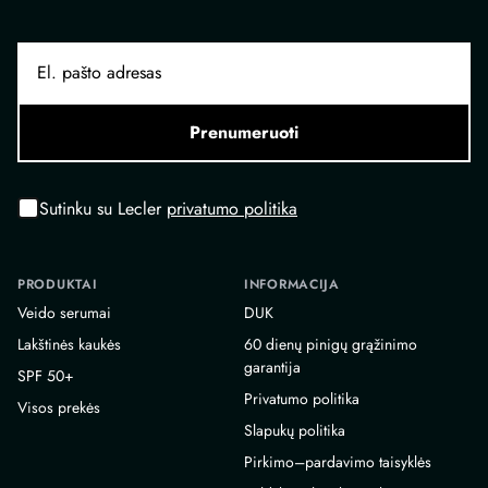
Prenumeruoti
Sutinku su Lecler
privatumo politika
PRODUKTAI
INFORMACIJA
Veido serumai
DUK
Lakštinės kaukės
60 dienų pinigų grąžinimo
garantija
SPF 50+
Privatumo politika
Visos prekės
Slapukų politika
Pirkimo–pardavimo taisyklės