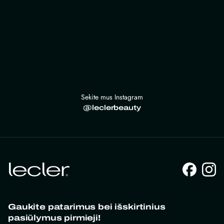
Sekite mus Instagram
@leclerbeauty
Gaukite patarimus bei išskirtinius
pasiūlymus pirmieji!