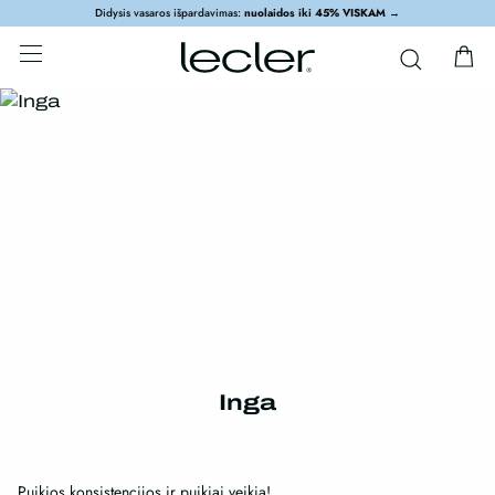
Didysis vasaros išpardavimas:
nuolaidos iki 45% VISKAM
→
Inga
Puikios konsistencijos ir puikiai veikia!