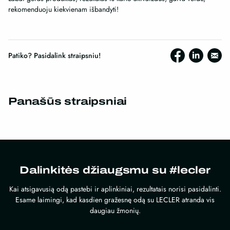
rekomenduoju kiekvienam išbandyti!
Patiko? Pasidalink straipsniu!
Panašūs straipsniai
Dalinkitės džiaugsmu su #lecler
Kai atsigavusią odą pastebi ir aplinkiniai, rezultatais norisi pasidalinti.
Esame laimingi, kad kasdien gražesnę odą su LECLER atranda vis
daugiau žmonių.