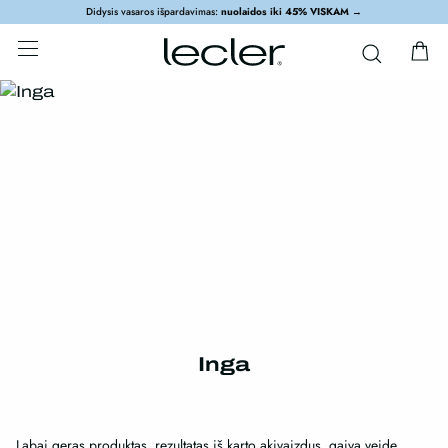
Didysis vasaros išpardavimas:
nuolaidos iki 45% VISKAM
→
Inga
Labai geras produktas, rezultatas iš karto akivaizdus, gaiva veide,