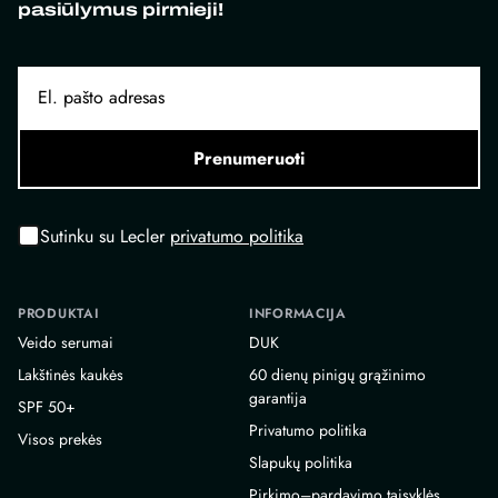
pasiūlymus pirmieji!
Prenumeruoti
Sutinku su Lecler
privatumo politika
PRODUKTAI
INFORMACIJA
Veido serumai
DUK
Lakštinės kaukės
60 dienų pinigų grąžinimo
garantija
SPF 50+
Privatumo politika
Visos prekės
Slapukų politika
Pirkimo–pardavimo taisyklės