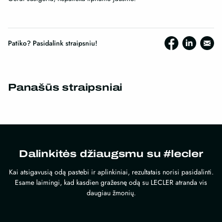
Patiko? Pasidalink straipsniu!
Panašūs straipsniai
Dalinkitės džiaugsmu su #lecler
Kai atsigavusią odą pastebi ir aplinkiniai, rezultatais norisi pasidalinti.
Esame laimingi, kad kasdien gražesnę odą su LECLER atranda vis
daugiau žmonių.