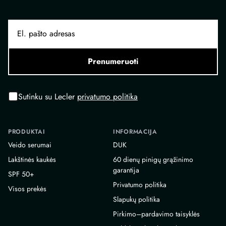
Prenumeruoti
Sutinku su Lecler
privatumo politika
PRODUKTAI
INFORMACIJA
Veido serumai
DUK
Lakštinės kaukės
60 dienų pinigų grąžinimo
garantija
SPF 50+
Privatumo politika
Visos prekės
Slapukų politika
Pirkimo–pardavimo taisyklės