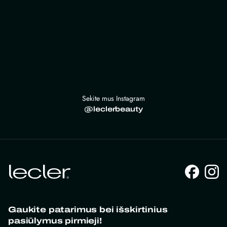
Sekite mus Instagram
@leclerbeauty
Gaukite patarimus bei išskirtinius
pasiūlymus pirmieji!