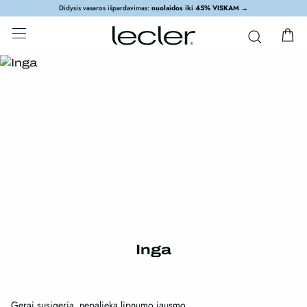
Didysis vasaros išpardavimas:
nuolaidos iki 45% VISKAM
→
Inga
Gerai susigeria, nepalieka lipnumo jausmo.