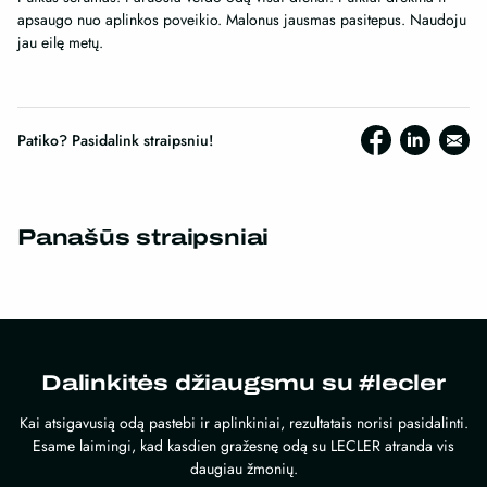
apsaugo nuo aplinkos poveikio. Malonus jausmas pasitepus. Naudoju
jau eilę metų.
Patiko? Pasidalink straipsniu!
Panašūs straipsniai
Dalinkitės džiaugsmu su #lecler
Kai atsigavusią odą pastebi ir aplinkiniai, rezultatais norisi pasidalinti.
Esame laimingi, kad kasdien gražesnę odą su LECLER atranda vis
daugiau žmonių.