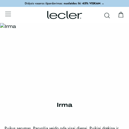
Didysis vasaros išpardavimas:
nuolaidos iki 45% VISKAM
→
Irma
Puikus serumas. Paruošia veido odą visai dienai. Puikiai drėkina ir