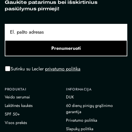
Gaukite patarimus bei išskirtinius
pasiūlymus pirmieji!
Prenumeruoti
Sutinku su Lecler
privatumo politika
PRODUKTAI
INFORMACIJA
Veido serumai
DUK
Lakštinės kaukės
60 dienų pinigų grąžinimo
garantija
SPF 50+
Privatumo politika
Visos prekės
Slapukų politika